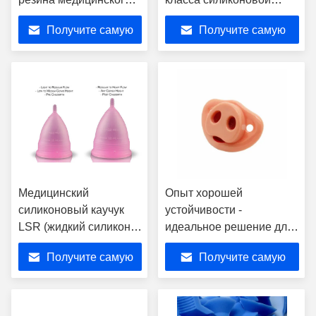
качества
резины
Получите самую
Получите самую
лучшую цену
лучшую цену
Медицинский
Опыт хорошей
силиконовый каучук
устойчивости -
LSR (жидкий силикон)
идеальное решение для
прозрачный
вашего бизнеса
Получите самую
Получите самую
лучшую цену
лучшую цену