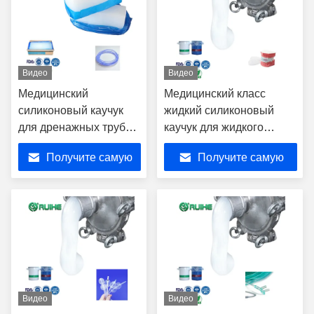
Видео
Видео
Медицинский
Медицинский класс
силиконовый каучук
жидкий силиконовый
для дренажных трубок
каучук для жидкого
с отличными
силиконового защитника
Получите самую
Получите самую
экструзионными
рта Производитель с
характеристиками
высоким комфортом и
лучшую цену
лучшую цену
долговечностью
Видео
Видео