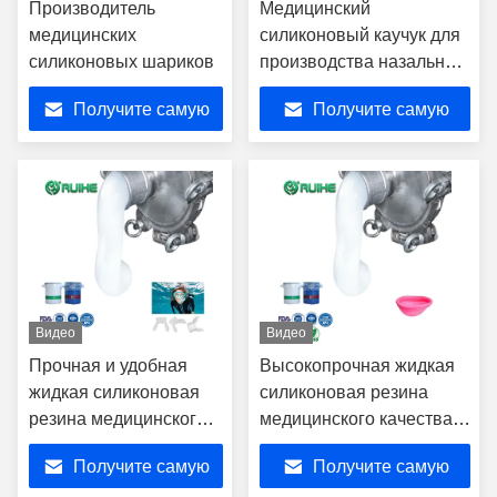
Производитель
Медицинский
медицинских
силиконовый каучук для
силиконовых шариков
производства назальных
кислородных трубок с
Получите самую
Получите самую
высокой
биосовместимостью
лучшую цену
лучшую цену
Видео
Видео
Прочная и удобная
Высокопрочная жидкая
жидкая силиконовая
силиконовая резина
резина медицинского
медицинского качества
качества для дайвинга
для менструальных
Получите самую
Получите самую
чашек и дисков