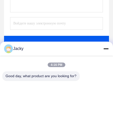
Отправьте
Jacky
4:16 PM
Good day, what product are you looking for?
Guangzhou Ruihe New Material Technology
Co., Ltd
ywb-wx@ruihe168.com
86--13660165505