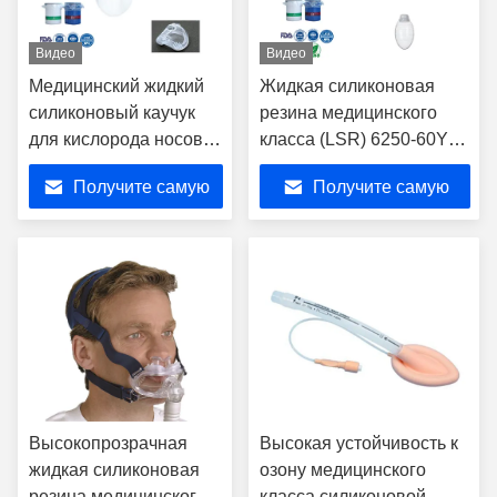
Видео
Видео
Медицинский жидкий
Жидкая силиконовая
силиконовый каучук
резина медицинского
для кислорода носовая
класса (LSR) 6250-60YH
подушечная маска с
для шаров
Получите самую
Получите самую
превосходным
отрицательного
комфортом и
давления
лучшую цену
лучшую цену
стабильностью
Высокопрозрачная
Высокая устойчивость к
жидкая силиконовая
озону медицинского
резина медицинского
класса силиконовой