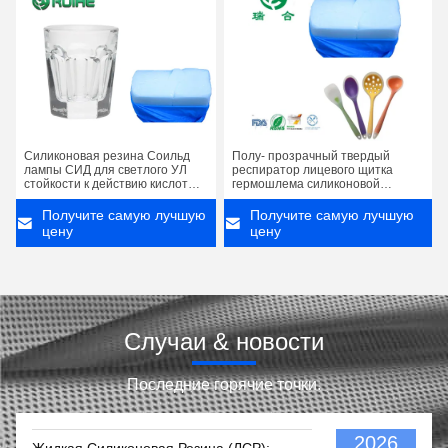
Силиконовая резина Соильд
Полу- прозрачный твердый
лампы СИД для светлого УЛ
респиратор лицевого щитка
стойкости к действию кислот
гермошлема силиконовой
прессформы
резины Унисекс удобный
хирургический резиновый
Получите самую лучшую
Получите самую лучшую
цену
цену
Случаи & новости
Последние горячие точки.
2026