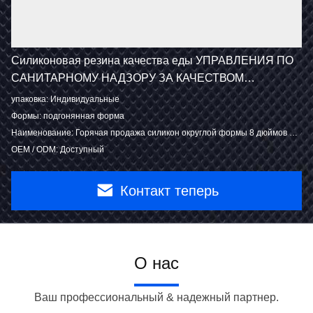
Силиконовая резина качества еды УПРАВЛЕНИЯ ПО
САНИТАРНОМУ НАДЗОРУ ЗА КАЧЕСТВОМ
ПИЩЕВЫХ ПРОДУКТОВ И МЕДИКАМЕНТОВ
упаковка: Индивидуальные
жидкостная для сексуальных органов тела игрушки
Формы: подгонянная форма
выдерживая сопротивление
Наименование: Горячая продажа силикон округлой формы 8 дюймов печет прессформу
OEM / ODM: Доступный
Контакт теперь
О нас
Ваш профессиональный & надежный партнер.