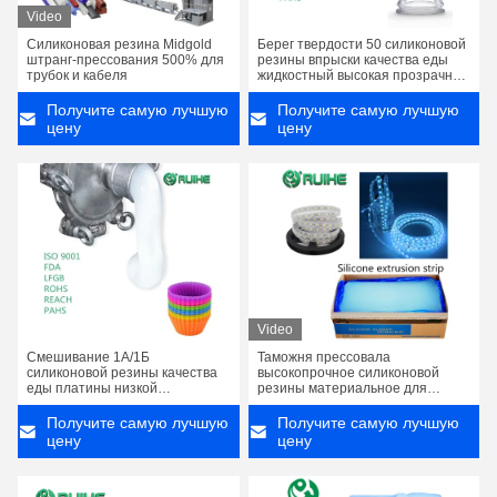
Video
Силиконовая резина Midgold
Берег твердости 50 силиконовой
штранг-прессования 500% для
резины впрыски качества еды
трубок и кабеля
жидкостный высокая прозрачная
ниппель фидера младенца
Получите самую лучшую
Получите самую лучшую
цену
цену
Video
Смешивание 1А/1Б
Таможня прессовала
силиконовой резины качества
высокопрочное силиконовой
еды платины низкой
резины материальное для
выкостности жидкостное томом
частей Сеалант
Получите самую лучшую
Получите самую лучшую
цену
цену