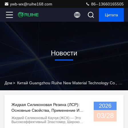
ywb-wx@ruihe168.com
86--13660165505
Цитата
Новости
Дом
>
Китай Guangzhou Ruihe New Material Technology Co., Ltd Новости Компании
Жидкая Силиконовая Резина (ЛСР):
2026
Основные Свойства, Применение И
03/28
Преимущества Производства
Жидкий Силиконовый Каучук (ЖСК) — Это
Высокоэффективный Эластомер, Широко
Используемый В Различных Отраслях