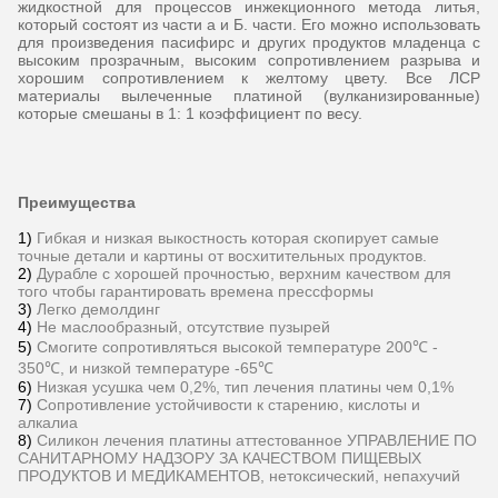
жидкостной для процессов инжекционного метода литья,
который состоят из части а и Б. части. Его можно использовать
для произведения пасифирс и других продуктов младенца с
высоким прозрачным, высоким сопротивлением разрыва и
хорошим сопротивлением к желтому цвету. Все ЛСР
материалы вылеченные платиной (вулканизированные)
которые смешаны в 1: 1 коэффициент по весу.
Преимущества
1)
Гибкая и низкая выкостность которая скопирует самые
точные детали и картины от восхитительных продуктов.
2)
Дурабле с хорошей прочностью, верхним качеством для
того чтобы гарантировать времена прессформы
3)
Легко демолдинг
4)
Не маслообразный, отсутствие пузырей
5)
Смогите сопротивляться высокой температуре 200℃ -
350℃, и низкой температуре -65℃
6)
Низкая усушка чем 0,2%, тип лечения платины чем 0,1%
7)
Сопротивление устойчивости к старению, кислоты и
алкалиа
8)
Силикон лечения платины аттестованное УПРАВЛЕНИЕ ПО
САНИТАРНОМУ НАДЗОРУ ЗА КАЧЕСТВОМ ПИЩЕВЫХ
ПРОДУКТОВ И МЕДИКАМЕНТОВ, нетоксический, непахучий