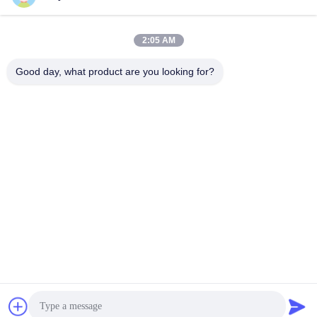
изделий и продуктов,
деталей,
контактирующих с пищей
контактирующих с
лучшую цену
лучшую цену
пищевыми продуктами
2:05 AM
Good day, what product are you looking for?
Guangzhou Ruihe New Material Technology
Co., Ltd
ywb-wx@ruihe168.com
86--13660165505
Бульвар No.117 Fengshen, улица Xiuquan, район
Huadu, Гуанчжоу, Китай
Качество Китая хорошее Силиконовая резина ЛСР
жидкостная Поставщик. © авторского права 2019-2026
lsrliquidsiliconerubber.com . Все права защищены.