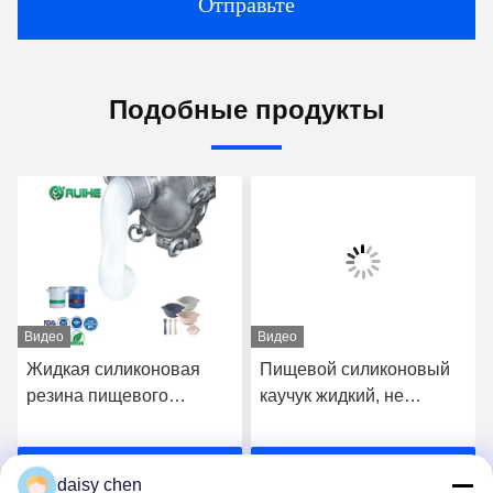
Отправьте
Подобные продукты
Видео
Видео
Жидкая силиконовая
Пищевой силиконовый
резина пищевого
каучук жидкий, не
качества,
требующий пост-
необработанная после
отверждения, для
Получите самую
Получите самую
обработки, для детских
детских товаров и
daisy chen