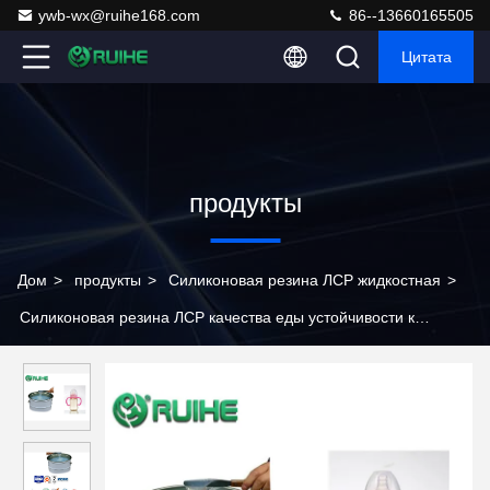
ywb-wx@ruihe168.com
86--13660165505
Цитата
продукты
Дом
>
продукты
>
Силиконовая резина ЛСР жидкостная
>
Силиконовая резина ЛСР качества еды устойчивости к
старению жидкостная для продуктов младенца