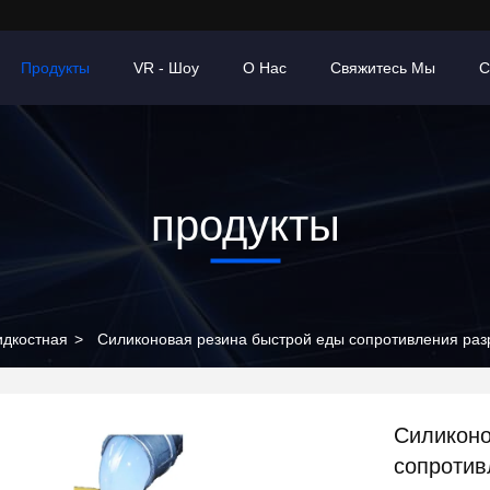
Продукты
VR - Шоу
О Нас
Свяжитесь Мы
С
продукты
идкостная
>
Силиконовая резина быстрой еды сопротивления разр
Силиконо
сопротив