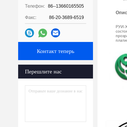
Телефон:
86--13660165505
Опис
Факс:
86-20-3689-6519
РУИ-Х
состо
прозр
плати
Контакт теперь
Перешлите нас