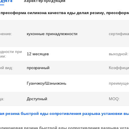
одукта
Характер продукции
:
прессформа силикона качества еды делая резину
,
прессформ
нение:
кухонные принадлежности
сертифика
одности при
12 месяцев
выходной:
ии:
й вид:
прозрачный
Коэффици
Гуанчжоу/Шэньчжэнь
преимущес
а:
Доступный
MOQ:
ая резина быстрой еды сопротивления разрыва установки вы
ликоновая резина быстрой еды сопротивления разрыва уста