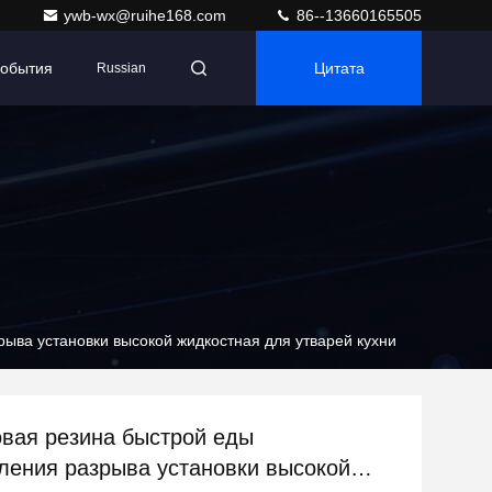
ywb-wx@ruihe168.com
86--13660165505
обытия
Цитата
Russian
ыва установки высокой жидкостная для утварей кухни
вая резина быстрой еды
ления разрыва установки высокой