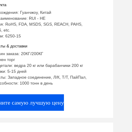
ая для утварей кухни
кта
ождения: Гуанчжоу, Китай
аименование: RUI - HE
я: RoHS, FDA, MSDS, SGS, REACH, PAHS,
, etc.
и: 6250-15
ты & доставки
ин заказа: 20КГ/200КГ
ен торг
етали: ведра 20 кг или барабанчики 200 кг
ки: 5-15 дней
ты: Западное соединение, Л/К, Т/Т, ПайПал,
собности: 1000 тонн в день
чите самую лучшую цену