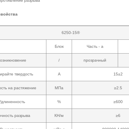
противление разрыва
свойства
6250-15®
Блок
Часть - а
озникновение
/
прозрачный
ирайте твердость
А
15±2
сть на растяжение
МПа
≥2.5
Удлиненность
%
≥600
чность разрыва
КН/м
≥6