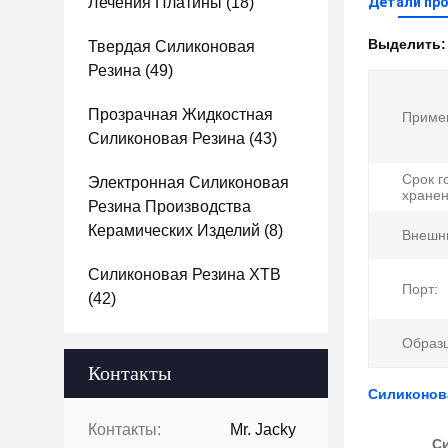
Лечения Платины
(18)
Детали пр
Выделить
Твердая Силиконовая
Резина
(49)
Прозрачная Жидкостная
Приме
Силиконовая Резина
(43)
Срок г
Электронная Силиконовая
хранен
Резина Производства
Керамических Изделий
(8)
Внешни
Силиконовая Резина ХТВ
Порт:
(42)
Образц
Контакты
Силиконов
Контакты:
Mr. Jacky
Си