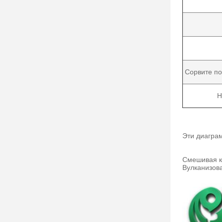
Сорвите п
Н
Эти диаграм
Смешивая ко
Вулканизова