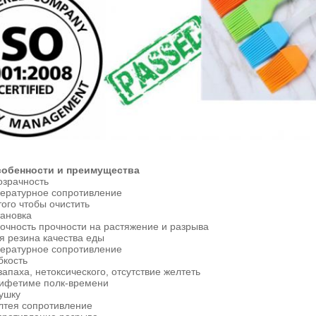
собенности и преимущества
озрачность
ературное сопротивление
того чтобы очистить
тановка
очность прочности на растяжение и разрыва
я резина качества еды
ературное сопротивление
бкость
запаха, нетоксического, отсутствие желтеть
ифетиме полк-времени
ушку
лтея сопротивление