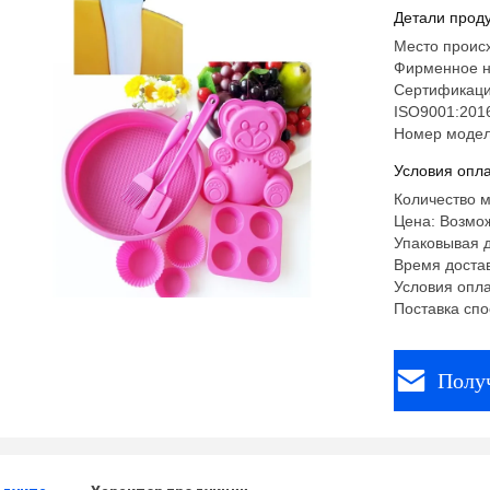
жидкостн
Детали проду
Место происх
Фирменное н
Сертификаци
ISO9001:2016
Номер модел
Условия опла
Количество м
Цена: Возмож
Упаковывая д
Время достав
Условия опла
Поставка спо
Полу