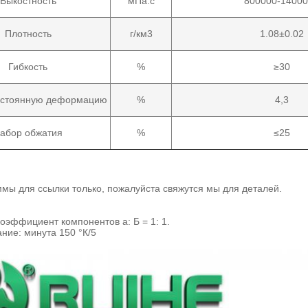
Выкостность
мПа.с
800000-1400
Плотность
г/км3
1.08±0.02
Гибкость
%
≥30
остоянную деформацию
%
4,3
абор обжатия
%
≤25
мы для ссылки только, пожалуйста свяжутся мы для деталей.
эффициент компонентов а: Б = 1: 1.
ние: минута 150 °К/5