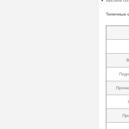
Высокое со
Типичные 
В
Подп
Прочно
Про