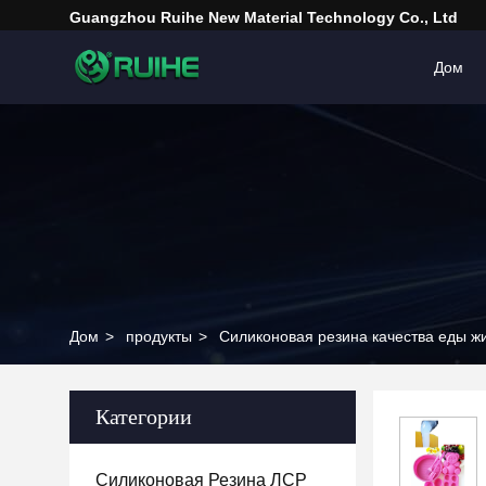
Guangzhou Ruihe New Material Technology Co., Ltd
Дом
Дом
>
продукты
>
Силиконовая резина качества еды ж
Категории
Силиконовая Резина ЛСР