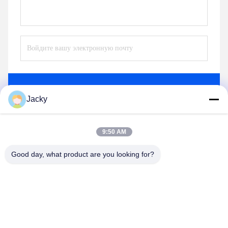
Отправьте
Jacky
9:50 AM
Good day, what product are you looking for?
Guangzhou Ruihe New Material Technology
Co., Ltd
ywb-wx@ruihe168.com
86--13660165505